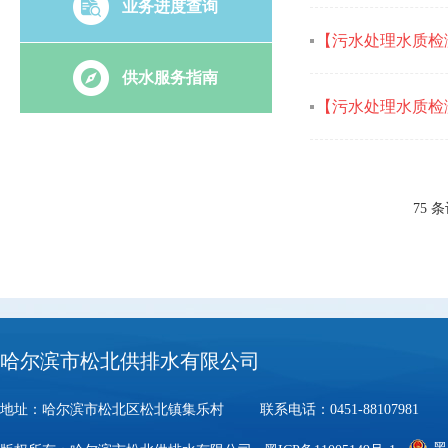
业务进度查询
【污水处理水质检
供水服务指南
【污水处理水质检
75 条
哈尔滨市松北供排水有限公司
地址：哈尔滨市松北区松北镇集乐村 联系电话：0451-88107981 邮