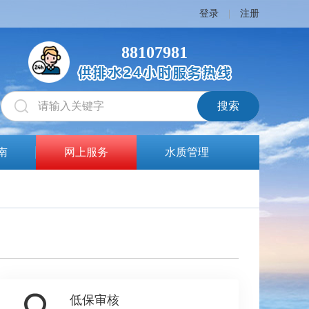
登录
|
注册
88107981
南
网上服务
水质管理
低保审核