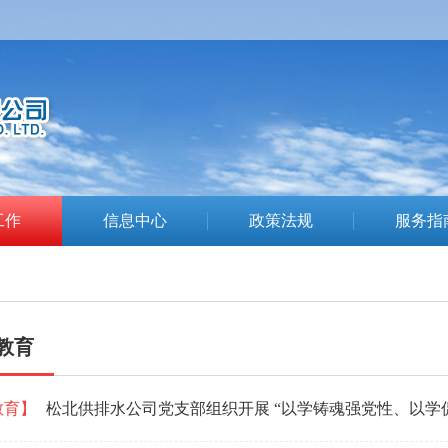
工作
信息中心
政策法规
服务指
教育
教育】
松北供排水公司党支部组织开展 “以学铸魂强党性、以学促干