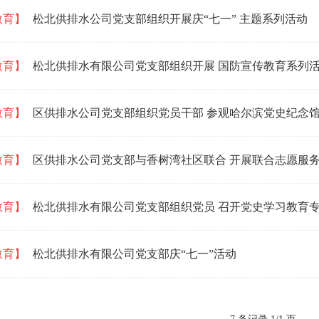
教育】
松北供排水公司党支部组织开展庆“七一” 主题系列活动
教育】
松北供排水有限公司党支部组织开展 国防宣传教育系列
教育】
区供排水公司党支部组织党员干部 参观哈尔滨党史纪念
教育】
区供排水公司党支部与香树湾社区联合 开展联合志愿服
教育】
松北供排水有限公司党支部组织党员 召开党史学习教育
教育】
松北供排水有限公司党支部庆“七一”活动