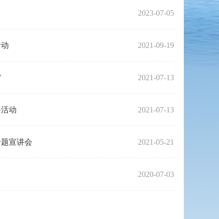
2023-07-05
活动
2021-09-19
馆
2021-07-13
务活动
2021-07-13
专题宣讲会
2021-05-21
2020-07-03