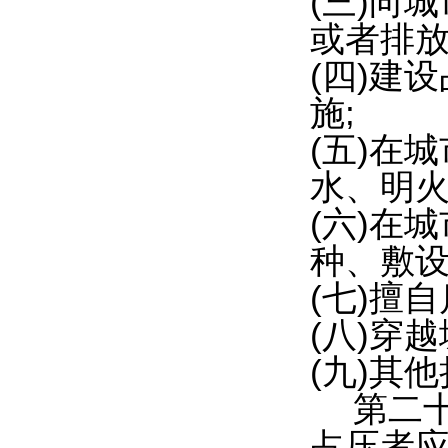
(三)向
或者排放
(四)建
施;
(五)在
水、明火
(六)在
种、敷设
(七)擅
(八)穿
(九)其
第二
占压者