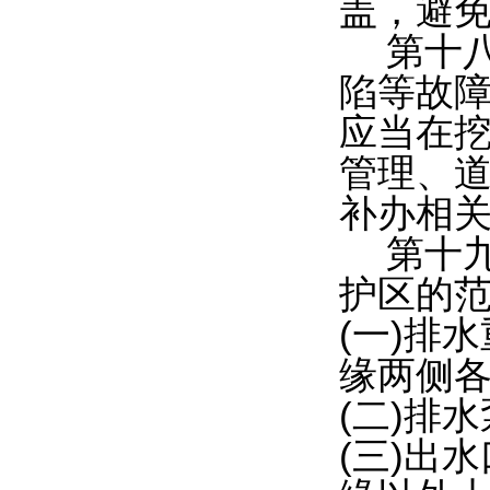
盖，避
第十
陷等故
应当在
管理、
补办相
第十
护区的范
(一)排
缘两侧各
(二)排
(三)出